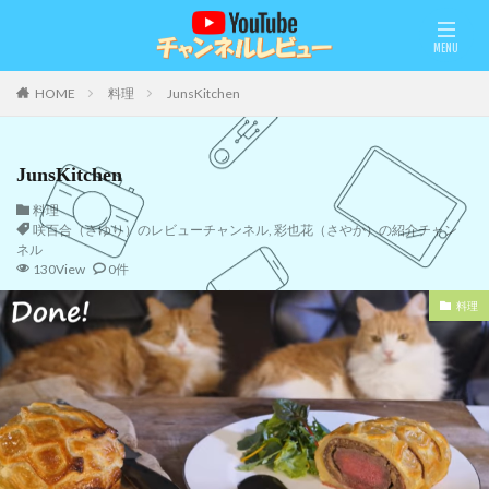
HOME
料理
JunsKitchen
JunsKitchen
料理
咲百合（さゆり）のレビューチャンネル
,
彩也花（さやか）の紹介チャン
ネル
130View
0件
料理